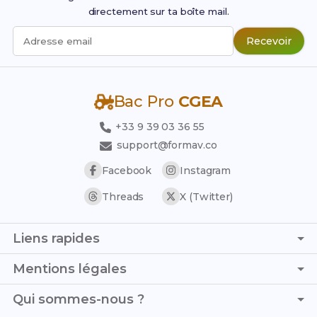
directement sur ta boîte mail.
Recevoir
Adresse email
Bac Pro
CGEA
+33 9 39 03 36 55
support@formav.co
Facebook
Instagram
Threads
X (Twitter)
Liens rapides
Page d'accueil
Mentions légales
Simulateur de notes
C.G.V. - C.G.U.
Qui sommes-nous ?
Trouver son stage
Politique de confidentialité