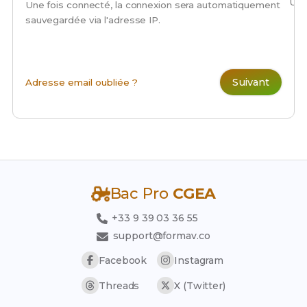
Une
Une fois connecté, la connexion sera automatiquement
sauvegardée via l'adresse IP.
Suivant
Adresse email oubliée ?
Bac Pro
CGEA
+33 9 39 03 36 55
support@formav.co
Facebook
Instagram
Threads
X (Twitter)